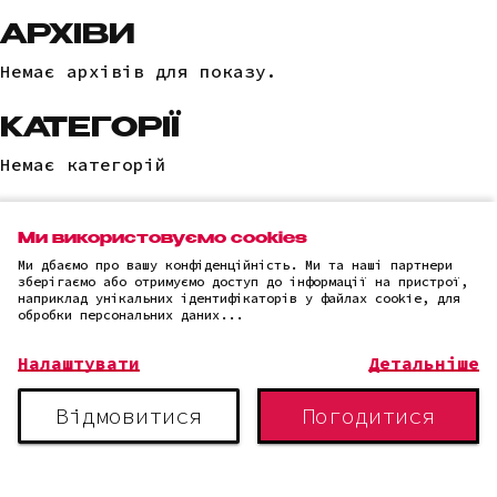
АРХІВИ
Немає архівів для показу.
КАТЕГОРІЇ
Немає категорій
Ми використовуємо cookies
Ми дбаємо про вашу конфіденційність. Ми та наші партнери
(c)2025 "LLC "AI IT SOLUTION"
зберігаємо або отримуємо доступ до інформації на пристрої,
Політика конфіденційності
наприклад унікальних ідентифікаторів у файлах cookie, для
обробки персональних даних...
Налаштувати
Детальніше
Відмовитися
Погодитися