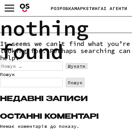
Skip
РОЗРОБКА
МАРКЕТИНГ
AI АГЕНТИ
to
content
nothing
found
It seems we can’t find what you’re
looking for. Perhaps searching can
help.
Пошук:
Пошук
Пошук
НЕДАВНІ ЗАПИСИ
ОСТАННІ КОМЕНТАРІ
Немає коментарів до показу.