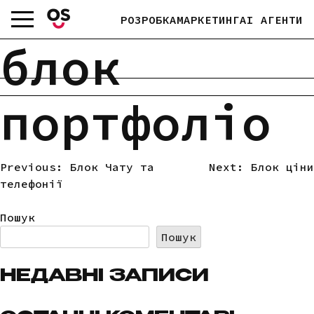
Skip
РОЗРОБКА
МАРКЕТИНГ
AI АГЕНТИ
to
content
блок
портфоліо
Previous:
Блок Чату та
Next:
Блок ціни
НАВІГАЦІЯ
телефонії
ЗАПИСІВ
Пошук
Пошук
НЕДАВНІ ЗАПИСИ