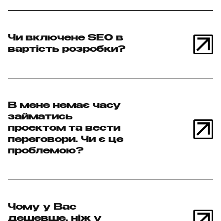
Чи включене SEO в
вартість розробки?
В мене немає часу
займатись
проектом та вести
переговори. Чи є це
проблемою?
Чому у Вас
дешевше, ніж у