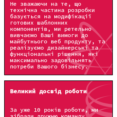
Не зважаючи на те, що
Форма зворотнього зв'язку
технічна частина розробки
базується на модифікації
Додайте коментар за потреби
НАСТУПНА
ПОПЕРЕДНЯ
готових шаблонних
компонентів, ми ретельно
Крок 2 з 3
вивчаємо Ваші вимоги до
майбутнього веб продукту, та
реалізуємо дизайнерські та
функціональні рішення, які
максимально задовільнять
потреби Вашого бізнесу.
Маєте готовий дизайн або ТЗ?
Завантажте його сюди!
Великий досвід роботи
ВИБРАТИ ФАЙЛ
За уже 10 років роботи, ми
зібрали дружню команду