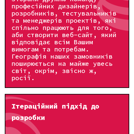
НАСТУПНА
ПОПЕРЕДНЯ
професійних дизайнерів,
розробників, тестувальників
Відправити
Крок 3 з 3
та менеджерів проектів, які
спільно працюють для того,
аби створити веб-сайт, який
ПОПЕРЕДНЯ
відповідає всім Вашим
вимогам та потребам.
Географія наших замовників
поширюється на майже увесь
світ, окрім, звісно ж,
росії.
Ітераційний підхід до
розробки