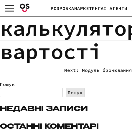
Skip
РОЗРОБКА
МАРКЕТИНГ
AI АГЕНТИ
to
content
калькулято
вартості
Next:
Модуль бронювання
НАВІГАЦІЯ
ЗАПИСІВ
Пошук
Пошук
НЕДАВНІ ЗАПИСИ
ОСТАННІ КОМЕНТАРІ