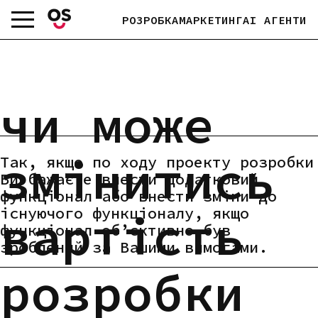
Skip
РОЗРОБКА
МАРКЕТИНГ
AI АГЕНТИ
to
content
чи може
змінитись
Так, якщо по ходу проекту розробки
Ви бажаєте внести додатковий
функціонал або внести зміни до
існуючого функціоналу, якщо
вартість
функціонал об’єктивно був
зроблений за Вашими вимогами.
розробки