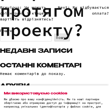
протягом
Previous:
Чи можуть
Next:
Як відбувається
НАВІГАЦІЯ
орієнтовна і кінцева
оплата?
ЗАПИСІВ
вартість відрізнятись?
проекту?
Пошук
Пошук
НЕДАВНІ ЗАПИСИ
ОСТАННІ КОМЕНТАРІ
Немає коментарів до показу.
АРХІВИ
Немає архівів для показу.
Ми використовуємо cookies
Ми дбаємо про вашу конфіденційність. Ми та наші партнери
зберігаємо або отримуємо доступ до інформації на пристрої,
КАТЕГОРІЇ
наприклад унікальних ідентифікаторів у файлах cookie, для