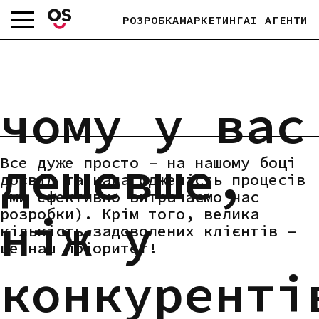
Skip
РОЗРОБКА
МАРКЕТИНГ
AI АГЕНТИ
to
content
чому у вас
дешевше,
Все дуже просто – на нашому боці
досвід та налагодженість процесів
(ми ефективно витрачаємо час
розробки). Крім того, велика
ніж у
кількість задоволених клієнтів –
це наш пріоритет!
конкуренті