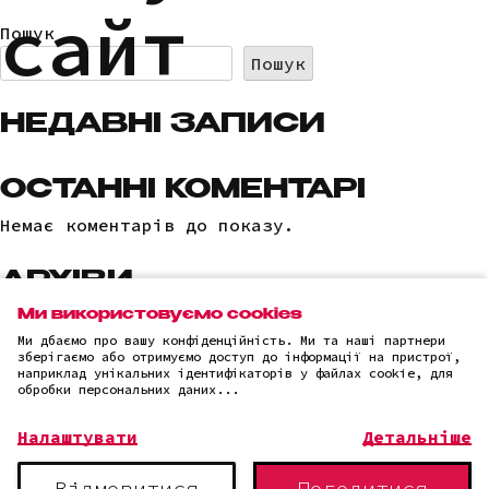
сайт
Пошук
Пошук
НЕДАВНІ ЗАПИСИ
ОСТАННІ КОМЕНТАРІ
Немає коментарів до показу.
АРХІВИ
Немає архівів для показу.
Ми використовуємо cookies
Ми дбаємо про вашу конфіденційність. Ми та наші партнери
зберігаємо або отримуємо доступ до інформації на пристрої,
КАТЕГОРІЇ
наприклад унікальних ідентифікаторів у файлах cookie, для
обробки персональних даних...
Немає категорій
Налаштувати
Детальніше
Відмовитися
Погодитися