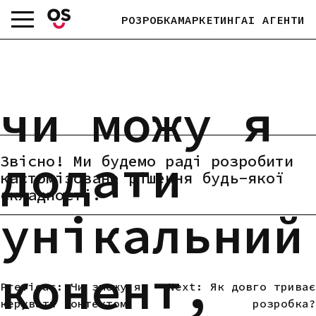
Skip
РОЗРОБКА
МАРКЕТИНГ
AI АГЕНТИ
to
content
чи можу я
додати
Звісно! Ми будемо раді розробити
кастомізоване рішення будь-якої
складності.
унікальний
конент,
Previous:
Чи зможу я
Next:
Як довго триває
НАВІГАЦІЯ
керувати контектом
розробка?
ЗАПИСІВ