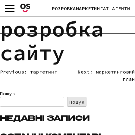
Skip
РОЗРОБКА
МАРКЕТИНГ
AI АГЕНТИ
to
content
розробка
сайту
Previous:
таргетинг
Next:
маркетинговий
НАВІГАЦІЯ
план
ЗАПИСІВ
Пошук
Пошук
НЕДАВНІ ЗАПИСИ