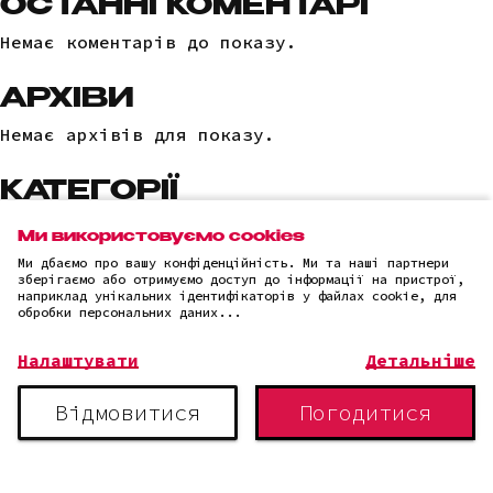
ОСТАННІ КОМЕНТАРІ
Немає коментарів до показу.
АРХІВИ
Немає архівів для показу.
КАТЕГОРІЇ
Немає категорій
Ми використовуємо cookies
Ми дбаємо про вашу конфіденційність. Ми та наші партнери
зберігаємо або отримуємо доступ до інформації на пристрої,
наприклад унікальних ідентифікаторів у файлах cookie, для
обробки персональних даних...
(c)2025 "LLC "AI IT SOLUTION"
Політика конфіденційності
Налаштувати
Детальніше
Відмовитися
Погодитися