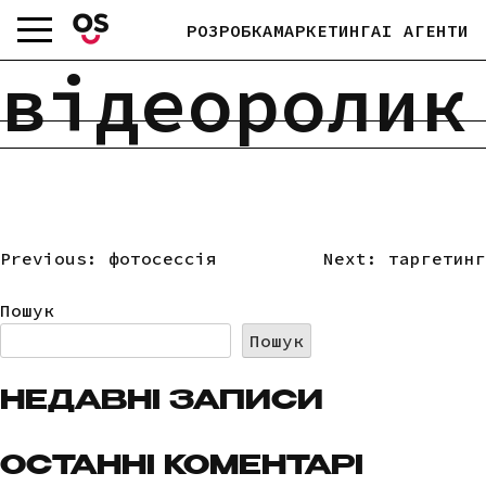
Skip
РОЗРОБКА
МАРКЕТИНГ
AI АГЕНТИ
to
content
відеоролик
Previous:
фотосессія
Next:
таргетинг
НАВІГАЦІЯ
ЗАПИСІВ
Пошук
Пошук
НЕДАВНІ ЗАПИСИ
ОСТАННІ КОМЕНТАРІ