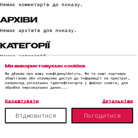
Немає коментарів до показу.
АРХІВИ
Немає архівів для показу.
КАТЕГОРІЇ
Немає категорій
Ми використовуємо cookies
Ми дбаємо про вашу конфіденційність. Ми та наші партнери
зберігаємо або отримуємо доступ до інформації на пристрої,
наприклад унікальних ідентифікаторів у файлах cookie, для
(c)2025 "LLC "AI IT SOLUTION"
обробки персональних даних...
Політика конфіденційності
Налаштувати
Детальніше
Відмовитися
Погодитися