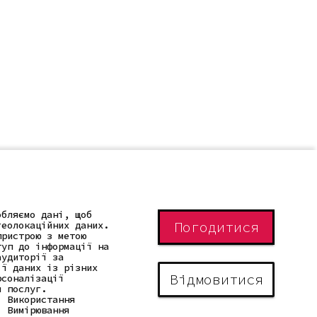
обляємо дані, щоб
Погодитися
геолокаційних даних.
пристрою з метою
туп до інформації на
аудиторії за
ії даних із різних
Відмовитися
рсоналізації
я послуг.
. Використання
. Вимірювання