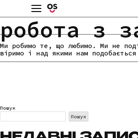
Skip
to
content
робота з з
Ми робимо те, що любимо. Ми не под
віримо і над якими нам подобається
НАВІГАЦІЯ
Пошук
ЗАПИСІВ
Пошук