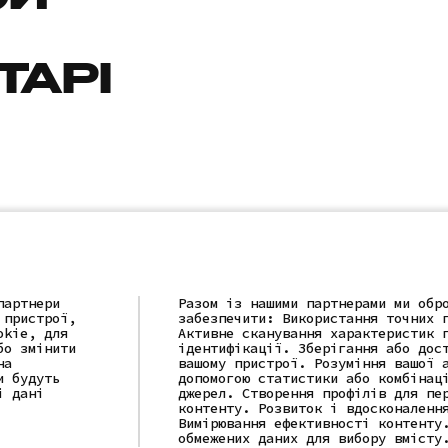
СИ
ТАРІ
партнери
Разом із нашими партнерами ми обр
 пристрої,
забезпечити: Використання точних 
okie, для
Активне сканування характеристик 
бо змінити
ідентифікації. Зберігання або дос
на
вашому пристрої. Розуміння вашої 
и будуть
допомогою статистики або комбінац
і дані
джерел. Створення профілів для пе
контенту. Розвиток і вдосконаленн
Вимірювання ефективності контенту
(c)2025 "LLC "AI IT SOLUTION"
обмежених даних для вибору вмісту