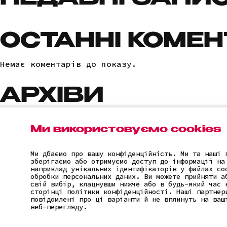
НЕДАВНІ ЗАПИ
ОСТАННІ КОМЕН
Немає коментарів до показу.
АРХІВИ
Немає архівів для показу.
Ми використовуємо cookies
КАТЕГОРІЇ
Ми дбаємо про вашу конфіденційність. Ми та наші 
зберігаємо або отримуємо доступ до інформації на
наприклад унікальних ідентифікаторів у файлах co
Немає категорій
обробки персональних даних. Ви можете прийняти а
свій вибір, клацнувши нижче або в будь-який час 
сторінці політики конфіденційності. Наші партнер
повідомлені про ці варіанти й не вплинуть на ваш
веб-перегляду.